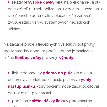
relatívne
vysoké dávky
lieku na prekonanie „ first-
pass effect" (tj. metabolizovaniu v pečeni a uchovaniu
si liečebného potenciálu v pľúcach), čo zároveň
zvyšuje riziko vzniku systémových nežiaducich
účinkov.
Na základe praxe a liečebných výsledkov bol prijatý
medzinárodný dohovor, podľa ktorého je inhalačná
liečba
liečbou voľby
pre svoje
výhody
:
liek je dopravený
priamo do pľúc
, do miesta
ochorenia a zmien, čo zaručuje priamy a
rýchly
nástup účinku
, ktorý pacient môže začať pociťovať
do 1- 2 minút po inhalácii
podávanie
nižšej dávky lieku
v porovnaní so