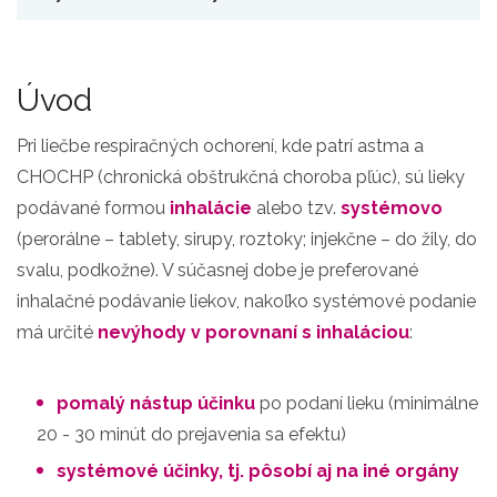
Úvod
Pri liečbe respiračných ochorení, kde patrí astma a
CHOCHP (chronická obštrukčná choroba pľúc), sú lieky
podávané formou
inhalácie
alebo tzv.
systémovo
(perorálne – tablety, sirupy, roztoky; injekčne – do žily, do
svalu, podkožne). V súčasnej dobe je preferované
inhalačné podávanie liekov, nakoľko systémové podanie
má určité
nevýhody v porovnaní s inhaláciou
:
pomalý nástup účinku
po podaní lieku (minimálne
20 - 30 minút do prejavenia sa efektu)
systémové účinky, tj. pôsobí aj na iné orgány