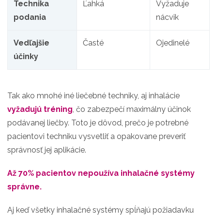
Technika
Ľahká
Vyžaduje
podania
nácvik
Vedľajšie
Časté
Ojedinelé
účinky
Tak ako mnohé iné liečebné techniky, aj inhalácie
vyžadujú tréning
, čo zabezpečí maximálny účinok
podávanej liečby. Toto je dôvod, prečo je potrebné
pacientovi techniku vysvetliť a opakovane preveriť
správnosť jej aplikácie.
Až 70% pacientov nepoužíva inhalačné systémy
správne.
Aj keď všetky inhalačné systémy spĺňajú požiadavku