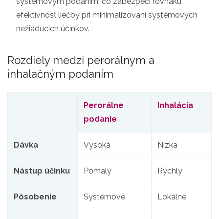
systémovým podaním, čo zabezpečí rovnakú
efektívnosť liečby pri minimalizovaní systémových
nežiaducich účinkov.
Rozdiely medzi perorálnym a
inhalačným podaním
Perorálne
Inhalácia
podanie
Dávka
Vysoká
Nízka
Nástup účinku
Pomalý
Rýchly
Pôsobenie
Systémové
Lokálne