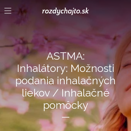
ASTMA:
Inhalátory: Možnosti
podania inhalačných
liekov / Inhalačné
pomôcky