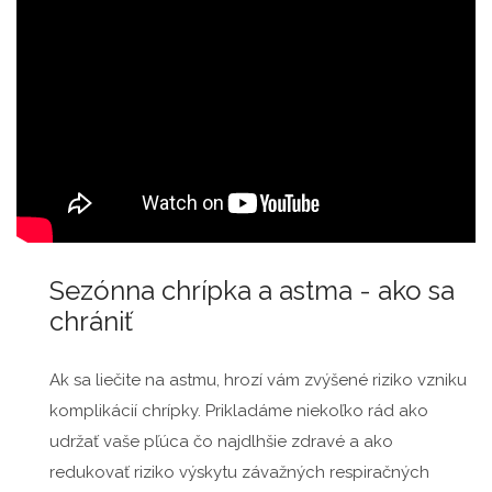
Sezónna chrípka a astma - ako sa
chrániť
Ak sa liečite na astmu, hrozí vám zvýšené riziko vzniku
komplikácií chrípky. Prikladáme niekoľko rád ako
udržať vaše pľúca čo najdlhšie zdravé a ako
redukovať riziko výskytu závažných respiračných