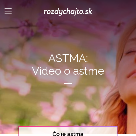
ASTMA:
Video o astme
Čo je astma