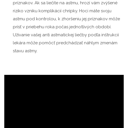
príznakov. Ak sa liečite na astmu, hrozí vám zvýšené
riziko vzniku komplikácií chrípky. Hoci máte svoju
astmu pod kontrolou, k zhoršeniu jej príznakov môže
prísť v priebehu roka počas jednotlivých období.
Užívanie vašej anti astmatickej liečby podľa inštrukcií
lekára môže pomôcť predchádzať náhlym zmenám
stavu astmy.