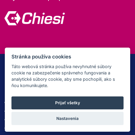
Stránka používa cookies
Táto webová stránka používa nevyhnutné súbory
cookie na zabezpečenie správneho fungovania a
© Copyright 2012 - 2026 Všetky práva
analytické súbory cookie, aby sme pochopili, ako s
ňou komunikujete.
vyhradené | Webdesign & administration -
FLOYD Studio
|
Nastavenia
cookies
Chiesi nie je poskytovateľom zdravotnej starostlivosti, nevykonáva
Prijať všetky
diagnostiku a neposkytuje poradenstvo v oblasti zdravia. S akýmikoľvek
Nastavenia
otázkami týkajúcimi sa Vášho zdravia sa, prosím, obráťte na svojho
ošetrujúceho lekára.