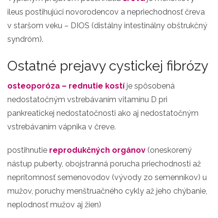
ileus postihujúci novorodencov a nepriechodnosť čreva
v staršom veku – DIOS (distálny intestinálny obštrukčný
syndróm).
Ostatné prejavy cystickej fibrózy
osteoporóza – rednutie kostí
je spôsobená
nedostatočným vstrebávaním vitamínu D pri
pankreatickej nedostatočnosti ako aj nedostatočným
vstrebávaním vápnika v čreve.
postihnutie
reprodukčných orgánov
(oneskorený
nástup puberty, obojstranná porucha priechodnosti až
neprítomnosť semenovodov (vývody zo semenníkov) u
mužov, poruchy menštruačného cykly až jeho chýbanie,
neplodnosť mužov aj žien)