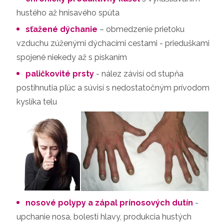
hustého až hnisavého spúta
sťažené dýchanie
– obmedzenie prietoku
vzduchu zúženými dýchacími cestami - prieduškami
spojené niekedy až s pískaním
paličkovité prsty
- nález závisí od stupňa
postihnutia pľúc a súvisí s nedostatočným prívodom
kyslíka telu
nosové polypy a zápal prínosových dutín
-
upchanie nosa, bolesti hlavy, produkcia hustých