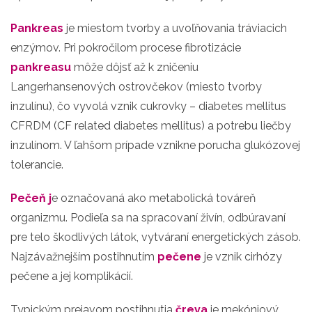
Pankreas
je miestom tvorby a uvoľňovania tráviacich
enzýmov. Pri pokročilom procese fibrotizácie
pankreasu
môže dôjsť až k zničeniu
Langerhansenových ostrovčekov (miesto tvorby
inzulínu), čo vyvolá vznik cukrovky – diabetes mellitus
CFRDM (CF related diabetes mellitus) a potrebu liečby
inzulínom. V ľahšom prípade vznikne porucha glukózovej
tolerancie.
Pečeň j
e označovaná ako metabolická továreň
organizmu. Podieľa sa na spracovaní živín, odbúravaní
pre telo škodlivých látok, vytváraní energetických zásob.
Najzávažnejším postihnutím
pečene
je vznik cirhózy
pečene a jej komplikácií.
Typickým prejavom postihnutia
čreva
je mekóniový