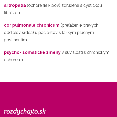
artropatia
(ochorenie kĺbov) združená s cystickou
fibrózou
cor pulmonale chronicum
(preťaženie pravých
oddielov srdca) u pacientov s ťažkým pľúcnym
postihnutím
psycho- somatické zmeny
v súvislosti s chronickým
ochorením