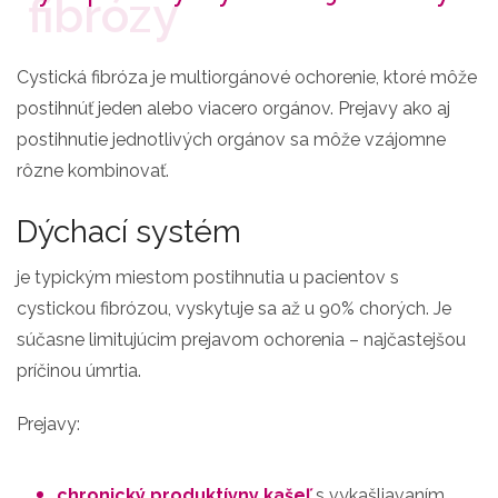
Cystická fibróza je multiorgánové ochorenie, ktoré môže
postihnúť jeden alebo viacero orgánov. Prejavy ako aj
postihnutie jednotlivých orgánov sa môže vzájomne
rôzne kombinovať.
Dýchací systém
je typickým miestom postihnutia u pacientov s
cystickou fibrózou, vyskytuje sa až u 90% chorých. Je
súčasne limitujúcim prejavom ochorenia – najčastejšou
príčinou úmrtia.
Prejavy:
chronický produktívny kašeľ
s vykašliavaním