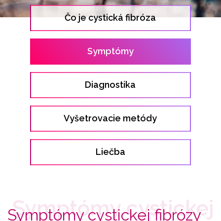
Čo je cystická fibróza
Symptómy
Diagnostika
Vyšetrovacie metódy
Liečba
Symptómy cystickej fibrózy