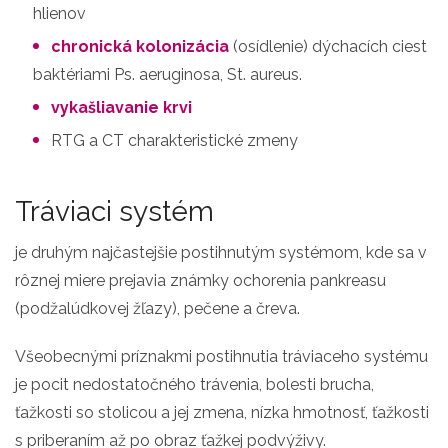
hlienov
chronická kolonizácia
(osídlenie) dýchacích ciest
baktériami Ps. aeruginosa, St. aureus.
vykašliavanie krvi
RTG a CT charakteristické zmeny
Tráviaci systém
je druhým najčastejšie postihnutým systémom, kde sa v
rôznej miere prejavia známky ochorenia pankreasu
(podžalúdkovej žľazy), pečene a čreva.
Všeobecnými príznakmi postihnutia tráviaceho systému
je pocit nedostatočného trávenia, bolesti brucha,
ťažkosti so stolicou a jej zmena, nízka hmotnosť, ťažkosti
s priberaním až po obraz ťažkej podvýživy.