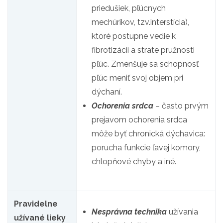
priedušiek, pľúcnych
mechúrikov, tzv.interstícia),
ktoré postupne vedie k
fibrotizácii a strate pružnosti
pľúc. Zmenšuje sa schopnosť
pľúc meniť svoj objem pri
dýchaní.
Ochorenia srdca
– často prvým
prejavom ochorenia srdca
môže byť chronická dýchavica:
porucha funkcie ľavej komory,
chlopňové chyby a iné.
Pravidelne
Nesprávna technika
užívania
užívané lieky