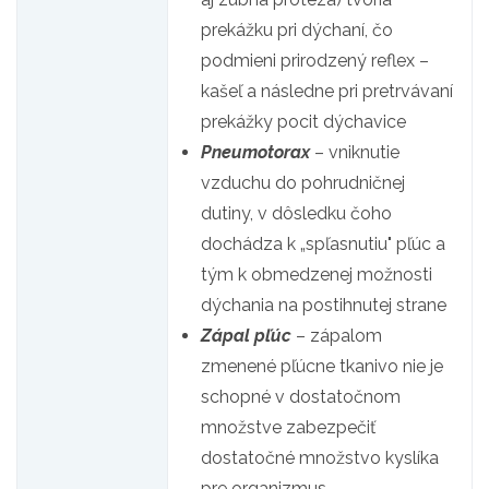
prekážku pri dýchaní, čo
podmieni prirodzený reflex –
kašeľ a následne pri pretrvávaní
prekážky pocit dýchavice
Pneumotorax
– vniknutie
vzduchu do pohrudničnej
dutiny, v dôsledku čoho
dochádza k „spľasnutiu" pľúc a
tým k obmedzenej možnosti
dýchania na postihnutej strane
Zápal pľúc
– zápalom
zmenené pľúcne tkanivo nie je
schopné v dostatočnom
množstve zabezpečiť
dostatočné množstvo kyslíka
pre organizmus.