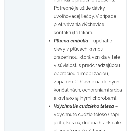
Potrebné je užitie dávky
uvoľňovacej liečby. V prípade
pretrvávania dýchavice
kontaktujte lekára.
Pľúcna embólia
– upchatie
cievy v pľúcach krvnou
zrazeninou, ktorá vznikla v tele
v súvislosti s predchádzajúcou
operáciou a imobilzáciou,
zápalom žíl hlavne na dolných
končatinách, ochoreniami srdca
a krvi ako aj inými chorobami.
Vdýchnutie cudzieho telesa
–
vdýchnuté cudzie teleso (napr.
jedlo, korálik, drobná hračka ale
aj zubná protéza) tvoria