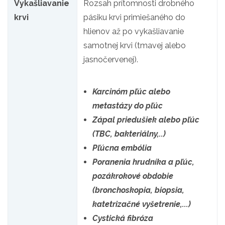
Vykašliavanie
Rozsah prítomnosti drobného
krvi
pásiku krvi primiešaného do
hlienov až po vykašliavanie
samotnej krvi (tmavej alebo
jasnočervenej).
Karcinóm pľúc alebo
metastázy do pľúc
Zápal priedušiek alebo pľúc
(TBC, bakteriálny,..)
Pľúcna embólia
Poranenia hrudníka a pľúc,
pozákrokové obdobie
(bronchoskopia, biopsia,
katetrizačné vyšetrenie,...)
Cystická fibróza