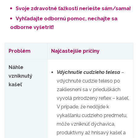
Svoje zdravotné ťažkosti neriešte sám/sama!
Vyhľadajte odbornú pomoc, nechajte sa
odborne vyšetriť!
Problém
Najčastejšie príčiny
Náhle
Vdýchnutie cudzieho telesa
–
vzniknutý
vdýchnuté cudzie teleso po
kašeľ
zakliesnení sa v prieduškách
vyvolá prirodzený reflex – kašeľ.
V prípade, že nedôjde k
vykašľaniu cudzieho predmetu,
môže vzniknúť dýchavica,
produktívny až hnisavý kašeľ a