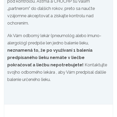
pod kontrolou. Astma a CHOCHP sú Vaším
„partnerom" do ďalších rokov, preto sa naučte
vzájomne akceptovať a získajte kontrolu nad
ochorením.
Ak Vám odborný lekár (pneumológ alebo imuno-
alergológ) predpíše len jedno balenie lieku,
neznamená to, že po využívaní 1 balenia
predpísaného lieku nemáte v liečbe
pokračovať a liečbu nepotrebujete!
Kontaktujte
svojho odborného lekára , aby Vám predpísal ďalšie
balenie určeného lieku.