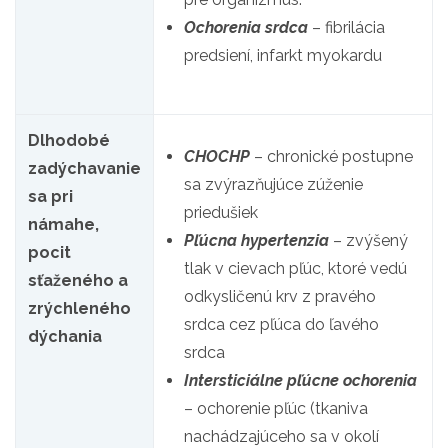
Ochorenia srdca
– fibrilácia
predsiení, infarkt myokardu
Dlhodobé
CHOCHP
– chronické postupne
zadýchavanie
sa zvýrazňujúce zúženie
sa pri
priedušiek
námahe,
Pľúcna hypertenzia
– zvýšený
pocit
tlak v cievach pľúc, ktoré vedú
sťaženého a
odkysličenú krv z pravého
zrýchleného
srdca cez pľúca do ľavého
dýchania
srdca
Intersticiálne pľúcne ochorenia
– ochorenie pľúc (tkaniva
nachádzajúceho sa v okolí