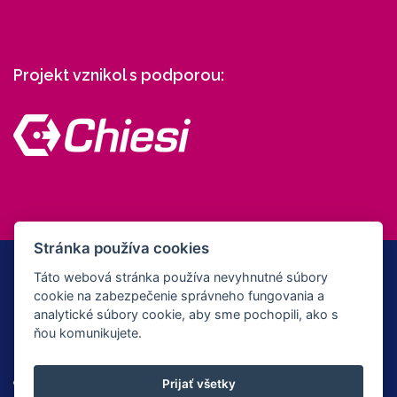
Projekt vznikol s podporou:
Stránka používa cookies
Táto webová stránka používa nevyhnutné súbory
cookie na zabezpečenie správneho fungovania a
© Copyright 2012 - 2026 Všetky práva
analytické súbory cookie, aby sme pochopili, ako s
ňou komunikujete.
vyhradené | Webdesign & administration -
FLOYD Studio
|
Nastavenia
cookies
Prijať všetky
Chiesi nie je poskytovateľom zdravotnej starostlivosti, nevykonáva