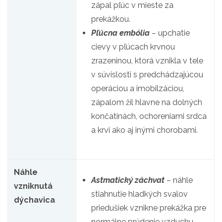
zápal pľúc v mieste za
prekážkou.
Pľúcna embólia
– upchatie
cievy v pľúcach krvnou
zrazeninou, ktorá vznikla v tele
v súvislosti s predchádzajúcou
operáciou a imobilzáciou,
zápalom žíl hlavne na dolných
končatinách, ochoreniami srdca
a krvi ako aj inými chorobami.
Náhle
Astmatický záchvat
– náhle
vzniknutá
stiahnutie hladkých svalov
dýchavica
priedušiek vznikne prekážka pre
normálne prúdenie vzduchu.