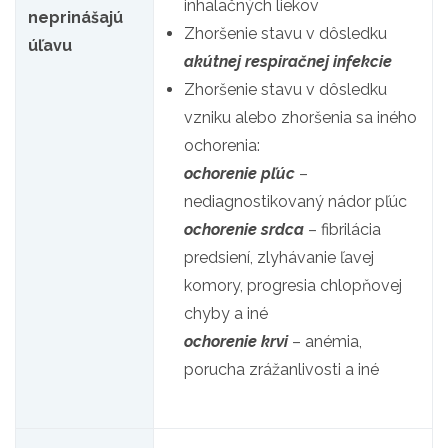
inhalačných liekov
neprinášajú
Zhoršenie stavu v dôsledku
úľavu
akútnej respiračnej infekcie
Zhoršenie stavu v dôsledku
vzniku alebo zhoršenia sa iného
ochorenia:
ochorenie pľúc
–
nediagnostikovaný nádor pľúc
ochorenie srdca
– fibrilácia
predsiení, zlyhávanie ľavej
komory, progresia chlopňovej
chyby a iné
ochorenie krvi
– anémia,
porucha zrážanlivosti a iné