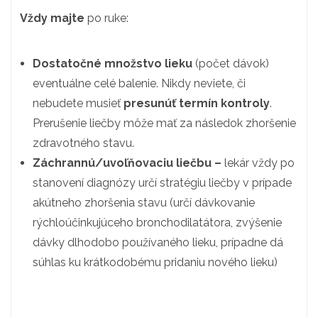
Vždy majte
po ruke:
Dostatočné množstvo lieku
(počet dávok)
eventuálne celé balenie. Nikdy neviete, či
nebudete musieť
presunúť termín kontroly
.
Prerušenie liečby môže mať za následok zhoršenie
zdravotného stavu.
Záchrannú/uvoľňovaciu liečbu
–
lekár vždy po
stanovení diagnózy určí stratégiu liečby v prípade
akútneho zhoršenia stavu (určí dávkovanie
rýchloúčinkujúceho bronchodilatátora, zvýšenie
dávky dlhodobo používaného lieku, prípadne dá
súhlas ku krátkodobému pridaniu nového lieku)