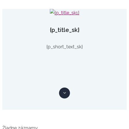
{p_title_sk}
{p_short_text_sk}
Žiadne záznamy