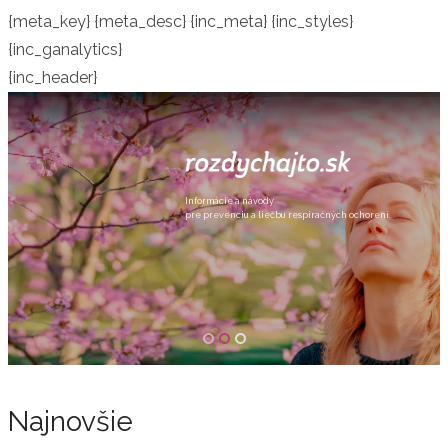
{meta_key} {meta_desc} {inc_meta} {inc_styles}
{inc_ganalytics}
{inc_header}
Informácie a návody
pre prevenciu a liečbu respiračných ochorení.
Najnovšie